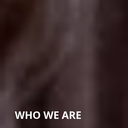
W
H
O
W
E
A
R
E